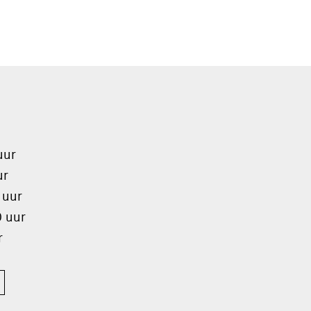
uur
ur
 uur
0 uur
r