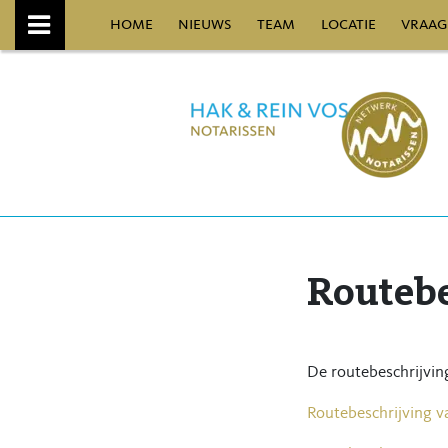
home
nieuws
team
locatie
vraag
Routebe
De routebeschrijvin
Routebeschrijving v