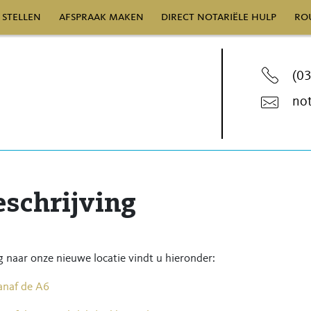
 stellen
afspraak maken
direct notariële hulp
ro
(0
not
schrijving
g naar onze nieuwe locatie vindt u hieronder:
anaf de A6