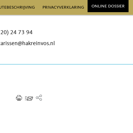
online dossier
utebeschrijving
privacyverklaring
320) 24 73 94
arissen@hakreinvos.nl