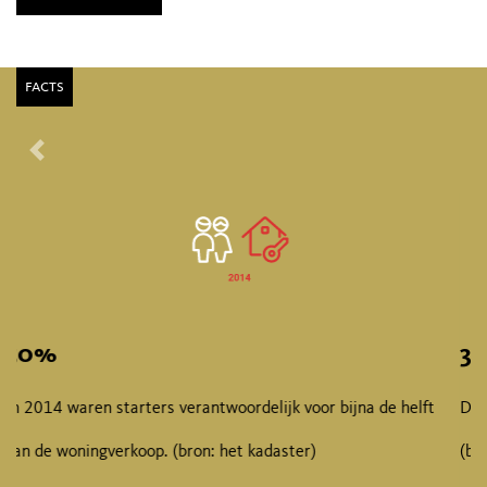
facts
Vorige
1
%
De huisprijzen waren in 2015 ruim 3% hoger dan in 2014.
(bron: het kadaster)