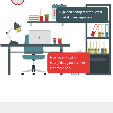
Ik ga een bedrijf starten. Waar
moet ik mee beginnen?
Hoe regel ik dat mijn
bedrijf doorgaat als ik er
niet meer ben?