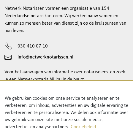
Netwerk Notarissen vormen een organisatie van 154
Nederlandse notariskantoren. Wij werken nauw samen en
kunnen zo mensen beter van dienst zijn op de kruispunten van
hun leven.
030 410 07 10
info@netwerknotarissen.nl
Voor het aanvragen van informatie over notarisdiensten zoek
je een Netwerknotaris bij jou in de buurt.
notaris vinden
We gebruiken cookies om onze service te analyseren en te
verbeteren, om inhoud, advertenties en uw digitale ervaring te
Schrijf je in voor onze nieuwsbrief!
verbeteren en te personaliseren. We delen ook informatie over
uw gebruik van onze site met onze sociale media-,
advertentie- en analysepartners.
Cookiebeleid