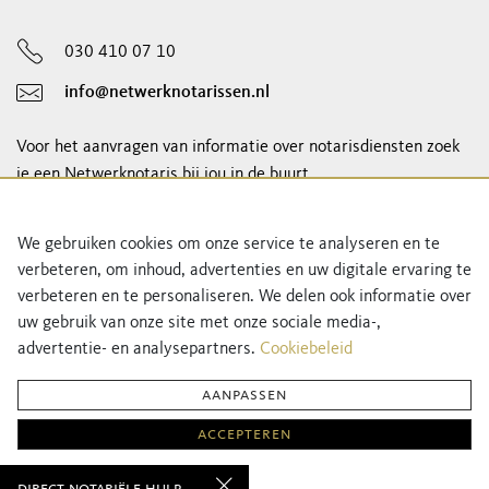
030 410 07 10
info@netwerknotarissen.nl
Voor het aanvragen van informatie over notarisdiensten zoek
je een Netwerknotaris bij jou in de buurt.
notaris vinden
We gebruiken cookies om onze service te analyseren en te
verbeteren, om inhoud, advertenties en uw digitale ervaring te
Schrijf je in voor onze nieuwsbrief!
verbeteren en te personaliseren. We delen ook informatie over
uw gebruik van onze site met onze sociale media-,
advertentie- en analysepartners.
Cookiebeleid
aanpassen
accepteren
Privacyverklaring
Cookiebeleid