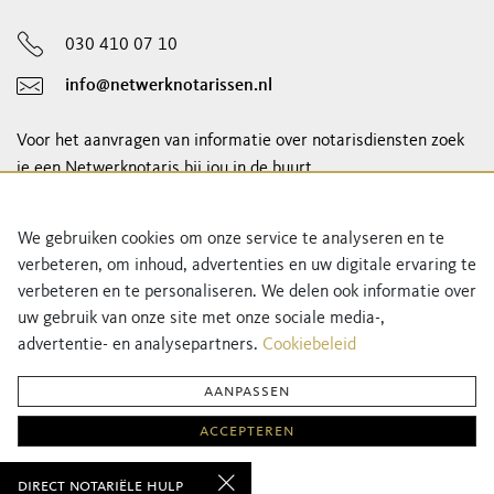
030 410 07 10
info@netwerknotarissen.nl
Voor het aanvragen van informatie over notarisdiensten zoek
je een Netwerknotaris bij jou in de buurt.
notaris vinden
We gebruiken cookies om onze service te analyseren en te
verbeteren, om inhoud, advertenties en uw digitale ervaring te
Schrijf je in voor onze nieuwsbrief!
verbeteren en te personaliseren. We delen ook informatie over
uw gebruik van onze site met onze sociale media-,
advertentie- en analysepartners.
Cookiebeleid
aanpassen
accepteren
Privacyverklaring
Cookiebeleid
direct notariële hulp