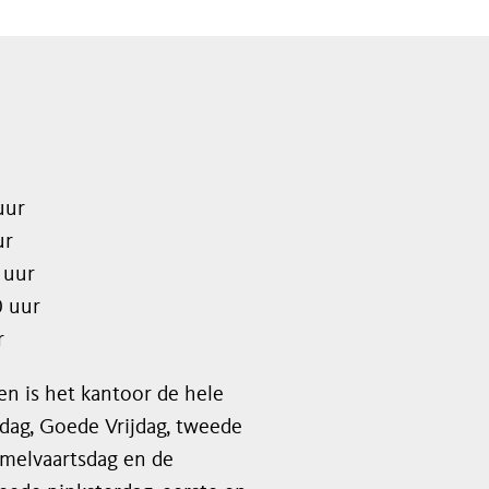
uur
ur
 uur
0 uur
r
n is het kantoor de hele
dag, Goede Vrijdag, tweede
emelvaartsdag en de