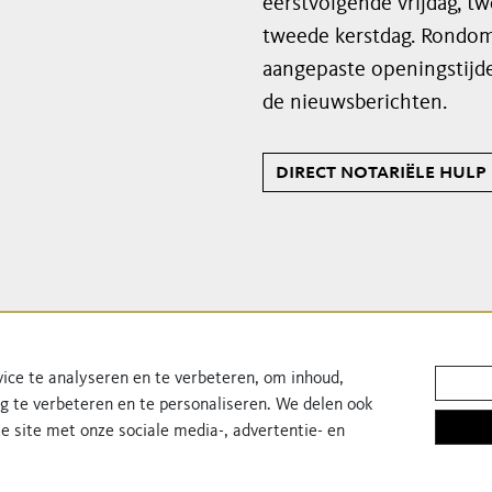
eerstvolgende vrijdag, t
tweede kerstdag. Rondom
aangepaste openingstijde
de nieuwsberichten.
direct notariële hulp
Schrijf je in voor onze n
ice te analyseren en te verbeteren, om inhoud,
ng te verbeteren en te personaliseren. We delen ook
e site met onze sociale media-, advertentie- en