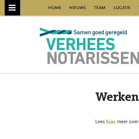
home
nieuws
team
locatie
Werken 
Lees
hier
meer over 