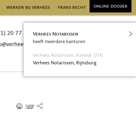
online dossier
werken bij verhees
frans recht
71) 20 77 300
Verhees Notarissen
heeft meerdere kantoren
o@verheesnotarissen.nl
Verhees Notarissen, Katwijk (ZH)
Verhees Notarissen, Rijnsburg