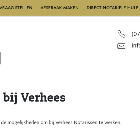
vraag stellen
afspraak maken
direct notariële hulp
(0
inf
bij Verhees
de mogelijkheden om bij Verhees Notarissen te werken.