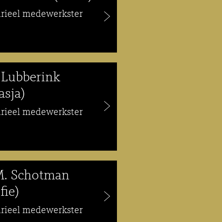
arieel medewerkster
 Lubberink
asja)
arieel medewerkster
M. Schotman
fie)
arieel medewerkster