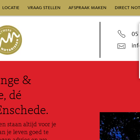
locatie
vraag stellen
afspraak maken
direct not
05
in
enge &
, dé
Enschede.
n staan altijd voor je
n je leven goed te