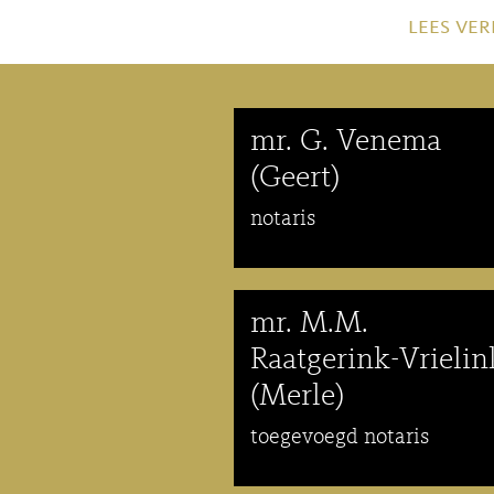
lees ver
mr. G. Venema
(Geert)
notaris
mr. M.M.
Raatgerink-Vrielin
(Merle)
toegevoegd notaris