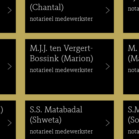
(Chantal)
not
notarieel medewerkster
M.J.J. ten Vergert-
M.
Bossink (Marion)
(M
notarieel medewerkster
not
)
S.S. Matabadal
S.
(Shweta)
(So
notarieel medewerkster
not