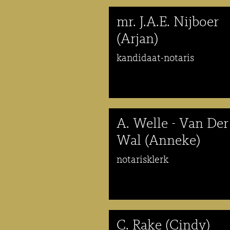
mr. J.A.E. Nijboer
(Arjan)
kandidaat-notaris
A. Welle - Van Der
Wal (Anneke)
notarisklerk
C. Rake (Cindy)