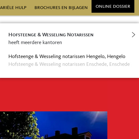
online dossier
ariële hulp
brochures en bijlagen
3 431 49 77
Hofsteenge & Wesseling Notarissen
heeft meerdere kantoren
fo@henw.nl
Hofsteenge & Wesseling notarissen Hengelo, Hengelo
Hofsteenge & Wesseling notarissen Enschede, Enschede