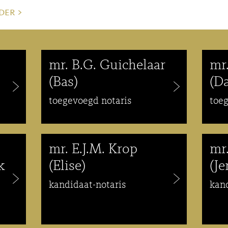
der >
mr. B.G. Guichelaar
mr
(Bas)
(Da
toegevoegd notaris
toe
mr. E.J.M. Krop
mr.
k
(Elise)
(Je
kandidaat-notaris
kand