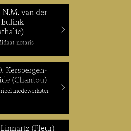
. N.M. van der
-Eulink
thalie)
idaat-notaris
D. Kersbergen-
ide (Chantou)
arieel medewerkster
. Linnartz (Fleur)