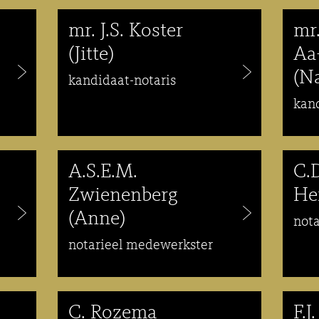
mr. J.S. Koster
mr
(Jitte)
Aa
(Na
kandidaat-notaris
kand
A.S.E.M.
C.
Zwienenberg
He
(Anne)
not
notarieel medewerkster
C. Rozema
F.J