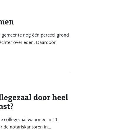
amen
e gemeente nog één perceel grond
 echter overleden. Daardoor
legezaal door heel
mst?
le collegezaal waarmee in 11
 de notariskantoren in...