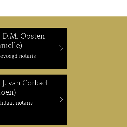
. D.M. Oosten
nielle)
gevoegd notaris
 J. van Corbach
roen)
idaat-notaris