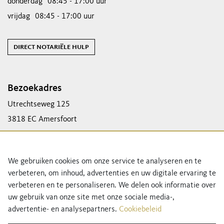
donderdag
08:45 - 17:00 uur
vrijdag
08:45 - 17:00 uur
direct notariële hulp
Bezoekadres
Utrechtseweg 125
3818 EC Amersfoort
Postadres
Postbus 771
We gebruiken cookies om onze service te analyseren en te
verbeteren, om inhoud, advertenties en uw digitale ervaring te
3800 AT Amersfoort
verbeteren en te personaliseren. We delen ook informatie over
uw gebruik van onze site met onze sociale media-,
Schrijf je in voor onze nieuwsbrief!
advertentie- en analysepartners.
Cookiebeleid