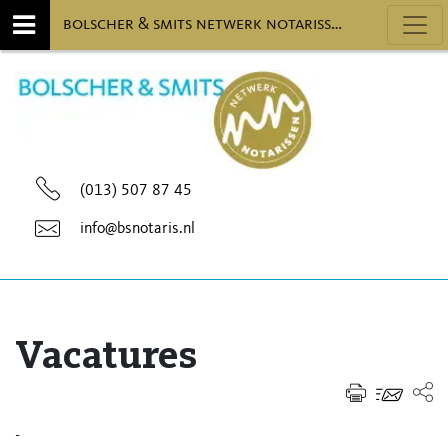
Toggl
bolscher & smits netwerk notarissen
(013) 507 87 45
info@bsnotaris.nl
Vacatures
-