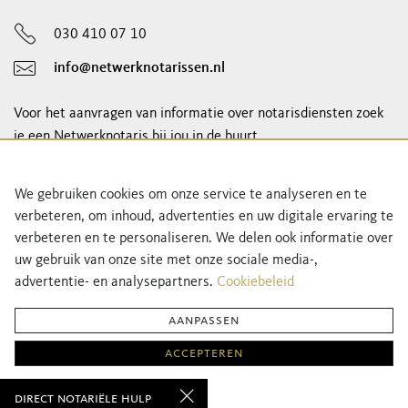
030 410 07 10
info@netwerknotarissen.nl
Voor het aanvragen van informatie over notarisdiensten zoek
je een Netwerknotaris bij jou in de buurt.
notaris vinden
We gebruiken cookies om onze service te analyseren en te
verbeteren, om inhoud, advertenties en uw digitale ervaring te
Schrijf je in voor onze nieuwsbrief!
verbeteren en te personaliseren. We delen ook informatie over
uw gebruik van onze site met onze sociale media-,
advertentie- en analysepartners.
Cookiebeleid
aanpassen
accepteren
Privacyverklaring
Cookiebeleid
direct notariële hulp