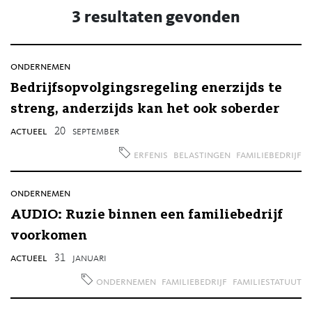
3 resultaten gevonden
ondernemen
Bedrijfsopvolgingsregeling enerzijds te
streng, anderzijds kan het ook soberder
actueel
20
september
erfenis
belastingen
familiebedrijf
ondernemen
AUDIO: Ruzie binnen een familiebedrijf
voorkomen
actueel
31
januari
ondernemen
familiebedrijf
familiestatuut