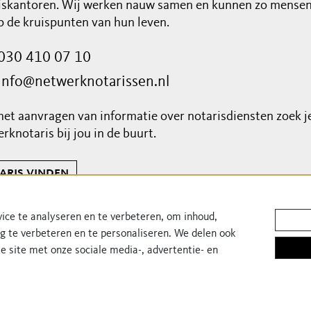
iskantoren. Wij werken nauw samen en kunnen zo mensen 
op de kruispunten van hun leven.
030 410 07 10
info@netwerknotarissen.nl
het aanvragen van informatie over notarisdiensten zoek j
rknotaris bij jou in de buurt.
aris vinden
f je in voor onze nieuwsbrief!
ice te analyseren en te verbeteren, om inhoud,
ng te verbeteren en te personaliseren. We delen ook
e site met onze sociale media-, advertentie- en
Privacyverklaring
Cookiebeleid