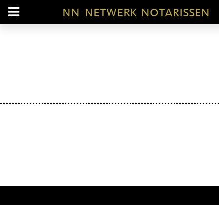
nn
netwerk notarissen