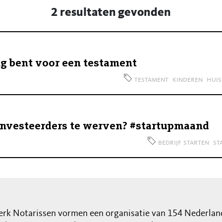
2 resultaten gevonden
ng bent voor een testament
testament
kinderen
huis
m investeerders te werven? #startupmaand
bedrijf starten
st
rk Notarissen vormen een organisatie van 154 Nederlan