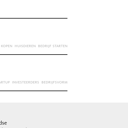
 kopen
huisdieren
bedrijf starten
artup
investeerders
bedrijfsvorm
dse