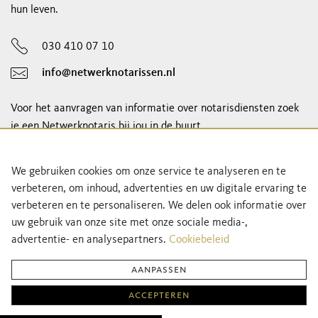
hun leven.
030 410 07 10
info@netwerknotarissen.nl
Voor het aanvragen van informatie over notarisdiensten zoek
je een Netwerknotaris bij jou in de buurt.
notaris vinden
We gebruiken cookies om onze service te analyseren en te
verbeteren, om inhoud, advertenties en uw digitale ervaring te
Schrijf je in voor onze nieuwsbrief!
verbeteren en te personaliseren. We delen ook informatie over
uw gebruik van onze site met onze sociale media-,
advertentie- en analysepartners.
Cookiebeleid
aanpassen
accepteren
Privacyverklaring
Cookiebeleid