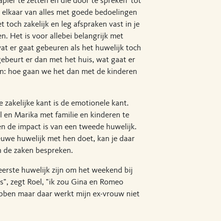
ier te zetten en die door te spreken 'tot
t elkaar van alles met goede bedoelingen
 toch zakelijk en leg afspraken vast in je
. Het is voor allebei belangrijk met
wat er gaat gebeuren als het huwelijk toch
ebeurt er dan met het huis, wat gaat er
En: hoe gaan we het dan met de kinderen
e zakelijke kant is de emotionele kant.
 en Marika met familie en kinderen te
n de impact is van een tweede huwelijk.
euwe huwelijk met hen doet, kan je daar
n de zaken bespreken.
eerste huwelijk zijn om het weekend bij
s", zegt Roel, "ik zou Gina en Romeo
ebben maar daar werkt mijn ex-vrouw niet