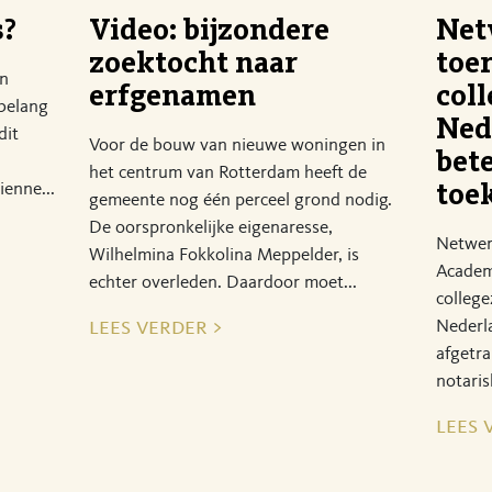
s?
Video: bijzondere
Net
zoektocht naar
toe
en
erfgenamen
coll
 belang
Ned
dit
Voor de bouw van nieuwe woningen in
bet
het centrum van Rotterdam heeft de
ienne...
toe
gemeente nog één perceel grond nodig.
De oorspronkelijke eigenaresse,
Netwerk
Wilhelmina Fokkolina Meppelder, is
Academ
echter overleden. Daardoor moet...
college
lees verder >
Nederl
afgetra
notaris
lees 