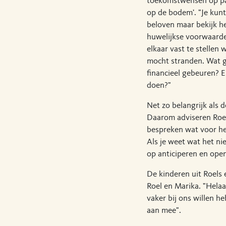
toekomstwensen op pap
op de bodem'. "Je kun
beloven maar bekijk het
huwelijkse voorwaarden
elkaar vast te stellen 
mocht stranden. Wat g
financieel gebeuren? 
doen?"
Net zo belangrijk als d
Daarom adviseren Roel
bespreken wat voor he
Als je weet wat het ni
op anticiperen en ope
De kinderen uit Roels 
Roel en Marika. "Helaa
vaker bij ons willen h
aan mee".