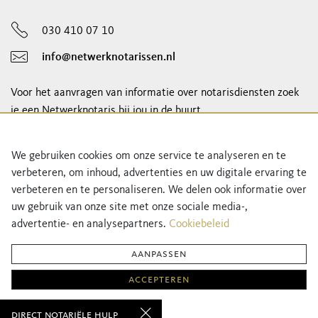
030 410 07 10
info@netwerknotarissen.nl
Voor het aanvragen van informatie over notarisdiensten zoek
je een Netwerknotaris bij jou in de buurt.
notaris vinden
We gebruiken cookies om onze service te analyseren en te
verbeteren, om inhoud, advertenties en uw digitale ervaring te
Schrijf je in voor onze nieuwsbrief!
verbeteren en te personaliseren. We delen ook informatie over
uw gebruik van onze site met onze sociale media-,
advertentie- en analysepartners.
Cookiebeleid
aanpassen
accepteren
Privacyverklaring
Cookiebeleid
direct notariële hulp