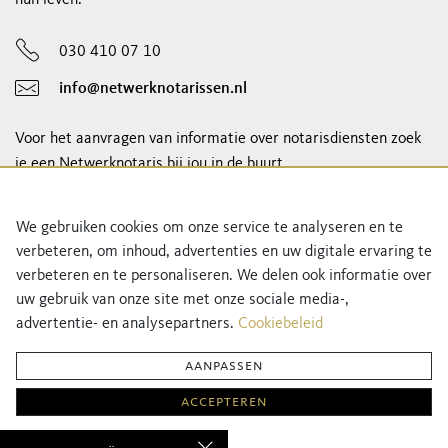
030 410 07 10
info@netwerknotarissen.nl
Voor het aanvragen van informatie over notarisdiensten zoek
je een Netwerknotaris bij jou in de buurt.
notaris vinden
We gebruiken cookies om onze service te analyseren en te
verbeteren, om inhoud, advertenties en uw digitale ervaring te
Schrijf je in voor onze nieuwsbrief!
verbeteren en te personaliseren. We delen ook informatie over
uw gebruik van onze site met onze sociale media-,
advertentie- en analysepartners.
Cookiebeleid
aanpassen
accepteren
Privacyverklaring
Cookiebeleid