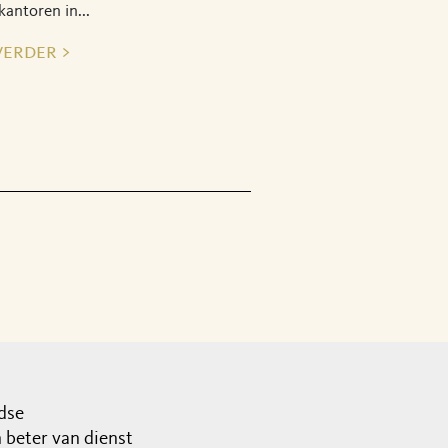
kantoren in...
verder >
dse
beter van dienst