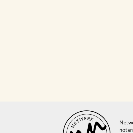
Netwe
notar