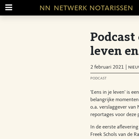
nn
netwerk notarissen
Podcast 
leven en
2 februari 2021
nieu
podcast
'Eens in je leven' is 
belangrijke momenten i
o.a. verslaggever van
reportages voor deze 
In de eerste afleverin
Freek Schols van de R