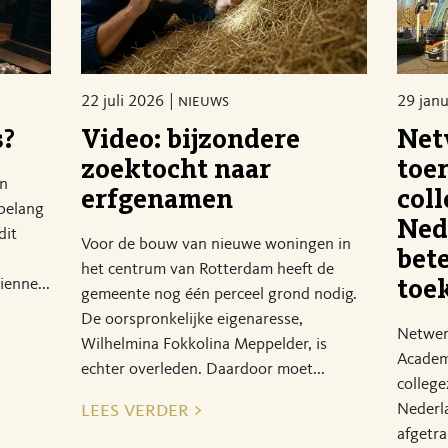
22 juli 2026
nieuws
29 jan
s?
Video: bijzondere
Net
zoektocht naar
toe
en
erfgenamen
coll
 belang
Ned
dit
Voor de bouw van nieuwe woningen in
bet
het centrum van Rotterdam heeft de
ienne...
toe
gemeente nog één perceel grond nodig.
De oorspronkelijke eigenaresse,
Netwerk
Wilhelmina Fokkolina Meppelder, is
Academ
echter overleden. Daardoor moet...
college
lees verder >
Nederl
afgetra