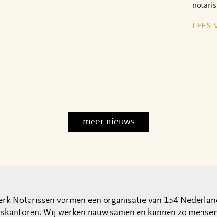
notaris
lees 
meer nieuws
rk Notarissen vormen een organisatie van 154 Nederlan
iskantoren. Wij werken nauw samen en kunnen zo mensen 