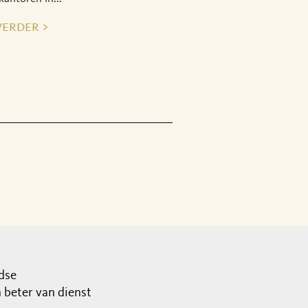
verder >
dse
beter van dienst