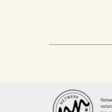
Netwe
notar