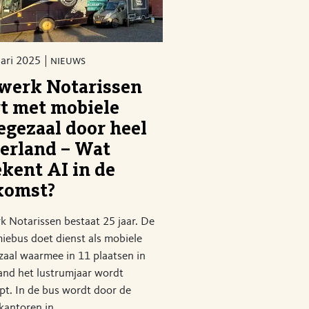
uari 2025
nieuws
werk Notarissen
rt met mobiele
egezaal door heel
erland – Wat
ekent AI in de
komst?
 Notarissen bestaat 25 jaar. De
iebus doet dienst als mobiele
zaal waarmee in 11 plaatsen in
and het lustrumjaar wordt
pt. In de bus wordt door de
kantoren in...