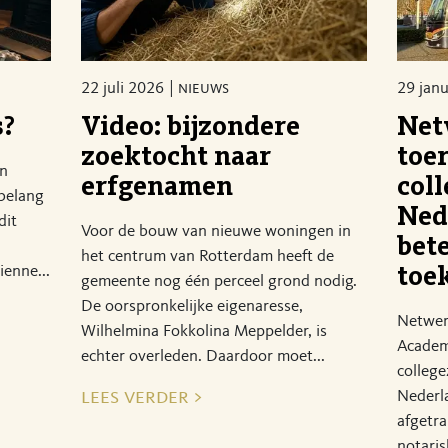
22 juli 2026
nieuws
29 jan
s?
Video: bijzondere
Net
zoektocht naar
toe
en
erfgenamen
coll
 belang
Ned
dit
Voor de bouw van nieuwe woningen in
bet
het centrum van Rotterdam heeft de
ienne...
toe
gemeente nog één perceel grond nodig.
De oorspronkelijke eigenaresse,
Netwerk
Wilhelmina Fokkolina Meppelder, is
Academ
echter overleden. Daardoor moet...
college
lees verder >
Nederl
afgetra
notaris