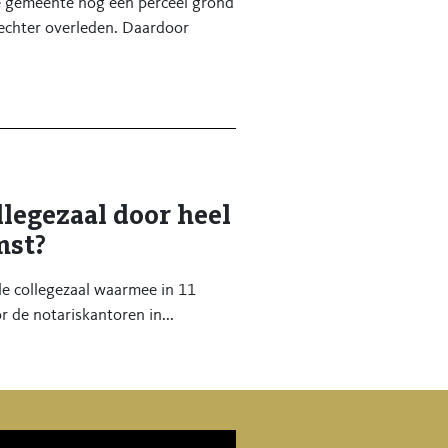
e gemeente nog één perceel grond
 echter overleden. Daardoor
legezaal door heel
mst?
le collegezaal waarmee in 11
 de notariskantoren in...