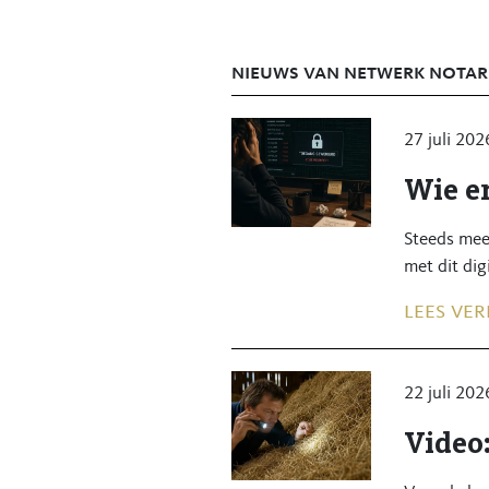
Wij kijken met waardering terug 
Tegelijkertijd kijken wij met vert
nieuws van netwerk notar
Graag blijven wij ook in de toeko
27 juli 202
NB: In afwachting van het (digita
Wie er
nog wel terug in ons (digitale) d
Steeds mee
met dit dig
lees ver
22 juli 202
Video