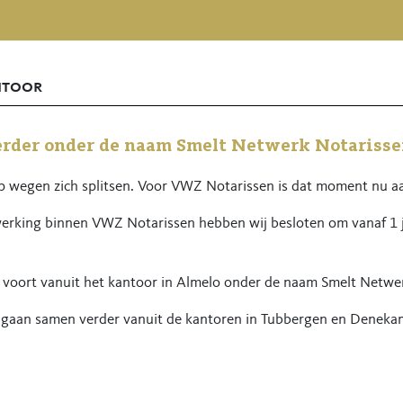
ntoor
rder onder de naam Smelt Netwerk Notarisse
wegen zich splitsen. Voor VWZ Notarissen is dat moment nu a
rking binnen VWZ Notarissen hebben wij besloten om vanaf 1 ju
 voort vanuit het kantoor in Almelo onder de naam Smelt Netwe
p gaan samen verder vanuit de kantoren in Tubbergen en Dene
ngrijkste onveranderd: de betrokkenheid, zorgvuldigheid en kwalit
zelfde telefoonnummers.