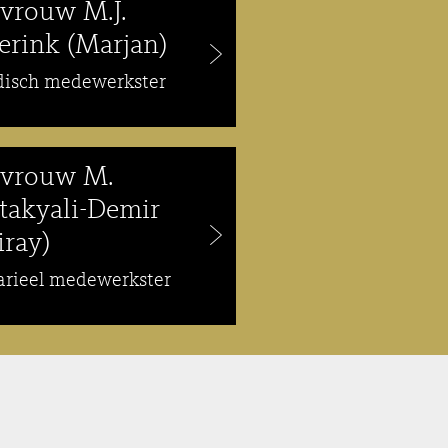
vrouw M.J.
erink (Marjan)
idisch medewerkster
vrouw M.
takyali-Demir
iray)
arieel medewerkster