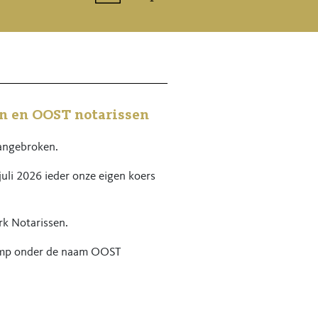
n en OOST notarissen
angebroken.
li 2026 ieder onze eigen koers
rk Notarissen.
kamp onder de naam OOST
eit die u van ons gewend bent.