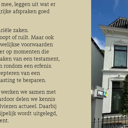
mee, leggen uit wat er
grijke afspraken goed
ariële zaken.
oopt of ruilt. Maar ook
uwelijkse voorwaarden
e er op momenten die
maken van een testament,
n rondom een erfenis.
cepteren van een
sting te besparen.
n werken we samen met
ardoor delen we kennis
dviezen actueel. Daarbij
ijpelijk wordt uitgelegd,
ent.