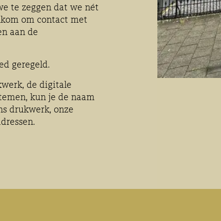
we te zeggen dat we nét
welkom om contact met
en aan de
d geregeld.
werk, de digitale
stemen, kun je de naam
ns drukwerk, onze
adressen.