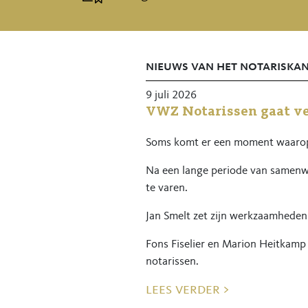
nieuws van het notariska
9 juli 2026
VWZ Notarissen gaat ve
Soms komt er een moment waarop 
Na een lange periode van samenwe
te varen.
Jan Smelt zet zijn werkzaamheden
Fons Fiselier en Marion Heitkam
notarissen.
lees verder >
Voor u als relatie blijft het bela
Ook blijven wij bereikbaar via de