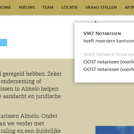
home
nieuws
team
locatie
vraag stellen
afs
(0
VWZ Notarissen
heeft meerdere kantore
inf
Smelt Netwerk Notariss
OOST notarissen (voor
OOST notarissen (voor
 geregeld hebben. Zeker
e, onderneming of
issen in Almelo helpen
ke aandacht en juridische
tarissen Almelo. Onder
an we verder met
traling en een duidelijke