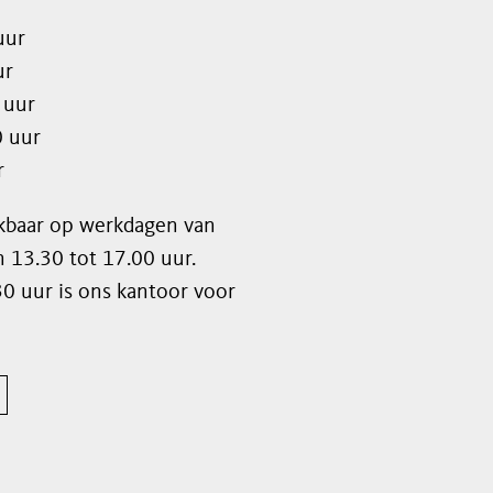
uur
ur
 uur
0 uur
r
eikbaar op werkdagen van
n 13.30 tot 17.00 uur.
0 uur is ons kantoor voor