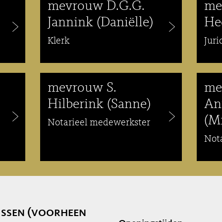
mevrouw D.G.G.
me
Jannink (Daniëlle)
He
Klerk
Jur
mevrouw S.
me
Hilberink (Sanne)
An
(M
Notarieel medewerkster
Not
issen (voorheen