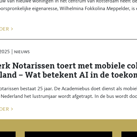
uw van nieuwe woningen in het centrum van Rotterdam heeft d
oorspronkelijke eigenaresse, Wilhelmina Fokkolina Meppelder, is
der >
 2025
nieuws
rk Notarissen toert met mobiele col
land – Wat betekent AI in de toeko
tarissen bestaat 25 jaar. De Academiebus doet dienst als mobie
 Nederland het lustrumjaar wordt afgetrapt. In de bus wordt door
der >