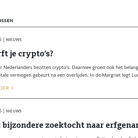
op wat wij samen hebben opgebouwd en zijn dankbaar voor het v
rouwen vooruit naar deze nieuwe fase.
issen
mst voor u van betekenis.
6
nieuws
le) drukwerk bij de nieuwe logo’s en de omzetting van onze syst
ft je crypto’s?
rukwerk en onze e-mailadressen.
r Nederlanders bezitten crypto's. Daarmee groeit ook het belan
itale vermogen gebeurt na een overlijden. In de Margriet legt Luc
der >
6
nieuws
: bijzondere zoektocht naar erfgen