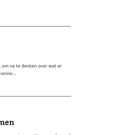
ertrouwen dat u ons geeft.
emen, vindt u “VWZ” voorlopig
g om na te denken over wat er
ienne...
amen