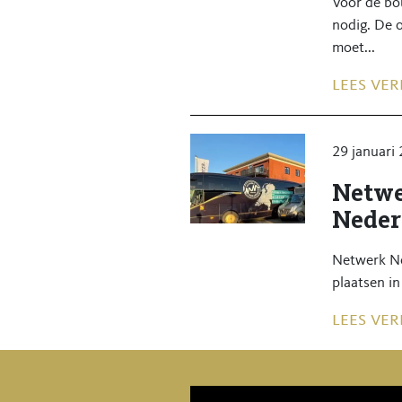
Voor de bo
nodig. De 
moet...
lees ver
29 januari
Netwe
Neder
Netwerk No
plaatsen in
lees ver