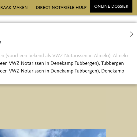
online dossier
praak maken
direct notariële hulp
546) 54 50 90
n
o@smeltnotarissen.nl
en (voorheen bekend als VWZ Notarissen in Almelo), Almelo
heen VWZ Notarissen in Denekamp Tubbergen), Tubbergen
heen VWZ Notarissen in Denekamp Tubbergen), Denekamp