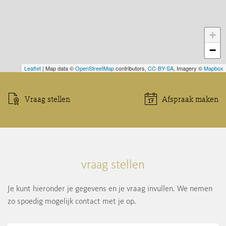
+
−
Leaflet
| Map data ©
OpenStreetMap
contributors,
CC-BY-SA
, Imagery ©
Mapbox
Vraag stellen
Afspraak maken
vraag stellen
Je kunt hieronder je gegevens en je vraag invullen. We nemen
zo spoedig mogelijk contact met je op.