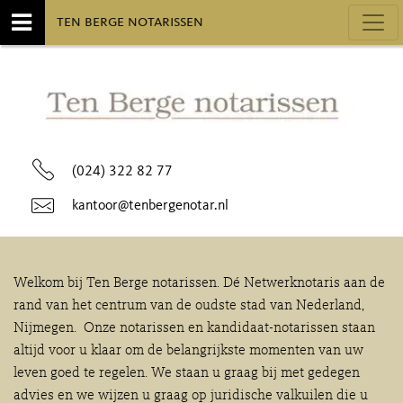
Toggl
ten berge notarissen
(024) 322 82 77
kantoor@tenbergenotar.nl
Welkom bij Ten Berge notarissen. Dé Netwerknotaris aan de
rand van het centrum van de oudste stad van Nederland,
Nijmegen. Onze notarissen en kandidaat-notarissen staan
altijd voor u klaar om de belangrijkste momenten van uw
leven goed te regelen. We staan u graag bij met gedegen
advies en we wijzen u graag op juridische valkuilen die u