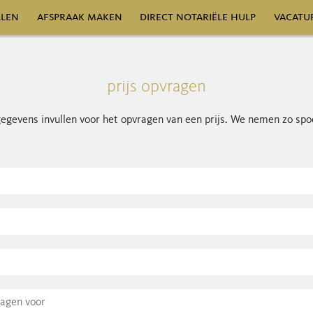
llen
afspraak maken
direct notariële hulp
vacatu
mene voorwaarden
privacyverklaring
prijs opvragen
 gegevens invullen voor het opvragen van een prijs. We nemen zo spo