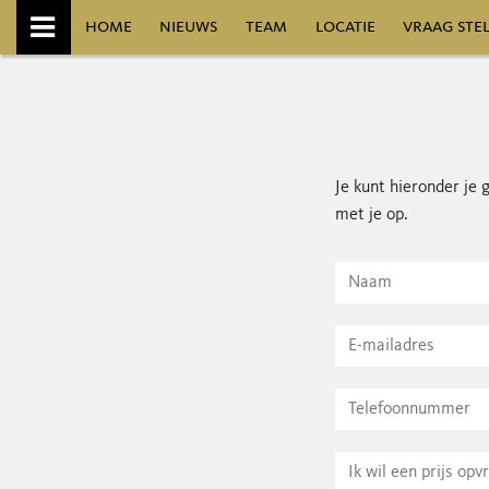
home
nieuws
team
locatie
vraag ste
informatie identiteitscontrole (wwft)
alge
Je kunt hieronder je
met je op.