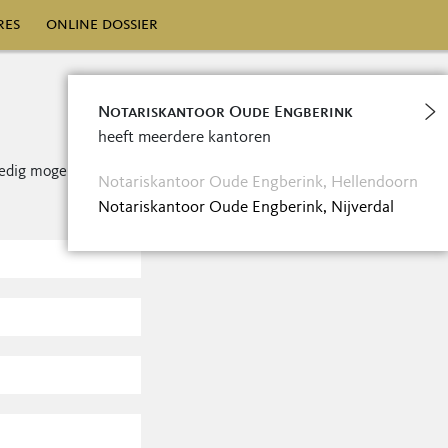
res
online dossier
Notariskantoor Oude Engberink
heeft meerdere kantoren
edig mogelijk contact
Notariskantoor Oude Engberink, Hellendoorn
Notariskantoor Oude Engberink, Nijverdal