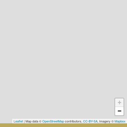
+
−
Leaflet
| Map data ©
OpenStreetMap
contributors,
CC-BY-SA
, Imagery ©
Mapbox