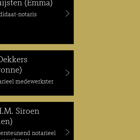
uijsten (Emma)
didaat-notaris
 Dekkers
vonne)
arieel medewerkster
H.M. Siroen
len)
ersteunend notarieel