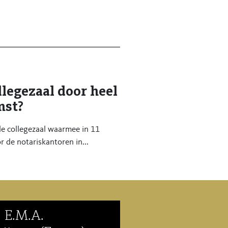
legezaal door heel
mst?
le collegezaal waarmee in 11
 de notariskantoren in...
. E.M.A.