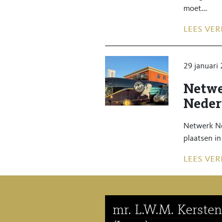
moet...
lees ver
29 januari
Netwe
Neder
Netwerk No
plaatsen in
lees ver
mr. L.W.M. Kersten