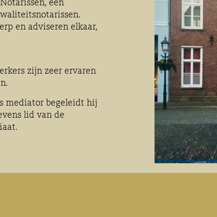
 Notarissen, een
aliteitsnotarissen.
rp en adviseren elkaar,
rkers zijn zeer ervaren
en.
s mediator begeleidt hij
evens lid van de
iaat.