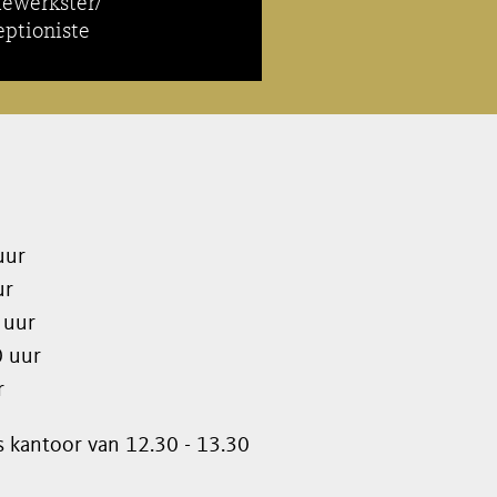
ewerkster/
eptioniste
uur
ur
 uur
0 uur
r
s kantoor van 12.30 - 13.30