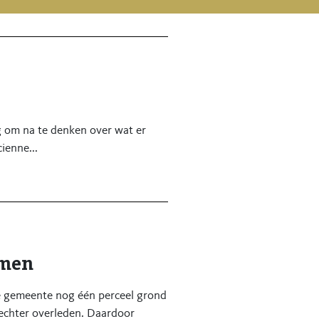
g om na te denken over wat er
ienne...
amen
e gemeente nog één perceel grond
 echter overleden. Daardoor