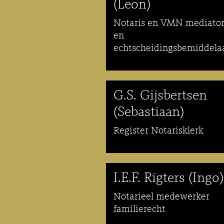
(Leon)
Notaris en VMN mediato
en
echtscheidingsbemiddela
G.S. Gijsbertsen
(Sebastiaan)
Register Notarisklerk
I.E.F. Rigters (Ingo)
Notarieel medewerker
familierecht