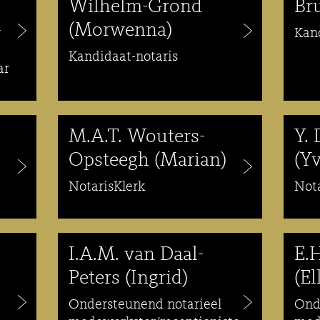
Wilhelm-Grond
Br
(Morwenna)
r
Kan
Kandidaat-notaris
ar
M.A.T. Wouters-
Y.
Opsteegh (Marian)
(Y
NotarisKlerk
Not
I.A.M. van Daal-
E.
Peters (Ingrid)
(El
Ondersteunend notarieel
Ond