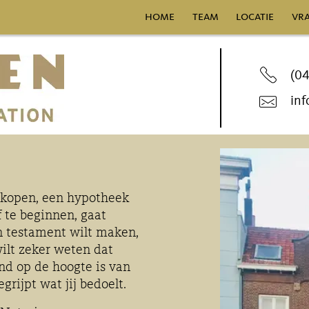
home
team
locatie
vra
(0
inf
 kopen, een hypotheek
f te beginnen, gaat
 testament wilt maken,
wilt zeker weten dat
end op de hoogte is van
grijpt wat jij bedoelt.