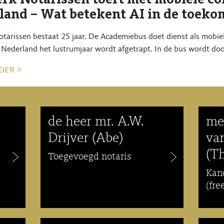
land – Wat betekent AI in de toeko
tarissen bestaat 25 jaar. De Academiebus doet dienst als mobie
 Nederland het lustrumjaar wordt afgetrapt. In de bus wordt door
der >
de heer mr. A.W.
me
Drijver (Abe)
va
(T
Toegevoegd notaris
Kan
(fre