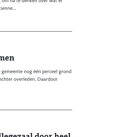
g om na te denken over wat er
ienne...
amen
e gemeente nog één perceel grond
 echter overleden. Daardoor
legezaal door heel