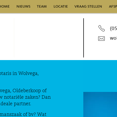
home
nieuws
team
locatie
vraag stellen
afs
(0
wo
taris in Wolvega,
lvega, Oldeberkoop of
uw notariële zaken? Dan
deale partner.
enmanszaak of bv? Wat