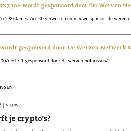
 7x7 30+ wordt gesponsord door 'De Werven N
verleg
75/198/dames-7x7-30-verwelkomen-nieuwe-sponsor-de-werven-n
r elkaar klaarstaat
wikkelen, in de breedte of diepte
verantwoordelijkheid
wordt gesponsord door 'De Werven Netwerk N
500/mo17-1-gesponsord-door-de-werven-notarissen/
een betrokken en nuchtere werkomgeving. Je werkt graag samen, ne
m waar mensen op elkaar kunnen rekenen.
issen
 de Kroon (0561-691111 /
y.de.kroon@notarissen-dewerven.nl
).
6
nieuws
ft je crypto’s?