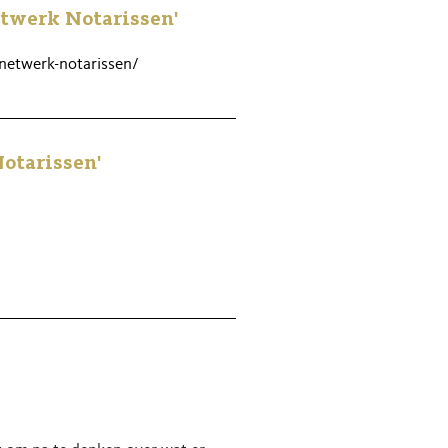
etwerk Notarissen'
etwerk-notarissen/
otarissen'
emt initiatief en vindt het leuk
 We maken graag kennis, ook als je