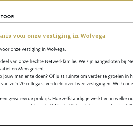
ntoor
aris voor onze vestiging in Wolvega
 voor onze vestiging in Wolvega.
erdeel van onze hechte Netwerkfamilie. We zijn aangesloten bij N
vatief en Mensgericht.
op jouw manier te doen? Of juist ruimte om verder te groeien in h
 van zo’n 20 collega’s, verdeeld over twee vestigingen. We kenne
een gevarieerde praktijk. Hoe zelfstandig je werkt en in welke ri
ur voor een rechtsgebied? Mooi. Wil je je juist nog verbreden? 
 richten