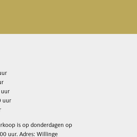
uur
ur
 uur
0 uur
r
erkoop is op donderdagen op
00 uur. Adres: Willinge