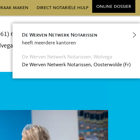
online dossier
praak maken
direct notariële hulp
561) 69 11 11
De Werven Netwerk Notarissen
heeft meerdere kantoren
lvega@notarissen-dewerven.nl
De Werven Netwerk Notarissen, Wolvega
De Werven Netwerk Notarissen, Oosterwolde (Fr)