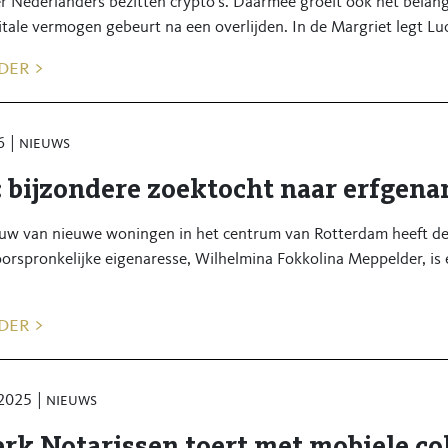
r Nederlanders bezitten crypto's. Daarmee groeit ook het belan
itale vermogen gebeurt na een overlijden. In de Margriet legt Luc
der >
6
nieuws
: bijzondere zoektocht naar erfgen
uw van nieuwe woningen in het centrum van Rotterdam heeft d
oorspronkelijke eigenaresse, Wilhelmina Fokkolina Meppelder, is
der >
 2025
nieuws
rk Notarissen toert met mobiele col