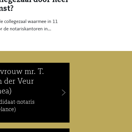
mst?
le collegezaal waarmee in 11
 de notariskantoren in...
vrouw mr. T.
n der Veur
hea)
didaat-notaris
elance)