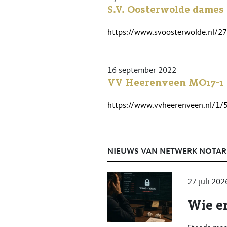
S.V. Oosterwolde dames
• Aantal dagen en werktijden in o
https://www.svoosterwolde.nl/2
• Een team dat samenwerkt en voo
• Mogelijkheid om je verder te ont
16 september 2022
• Direct contact met cliënten en 
VV Heerenveen MO17-1 
Wie zoeken wij?
https://www.vvheerenveen.nl/1/
Iemand die zich prettig voelt in 
om onderdeel te zijn van een tea
Nieuwsgierig?
nieuws van netwerk notar
Neem gerust contact op met Ytje
nog niet precies weet of het past.
27 juli 202
Wie er