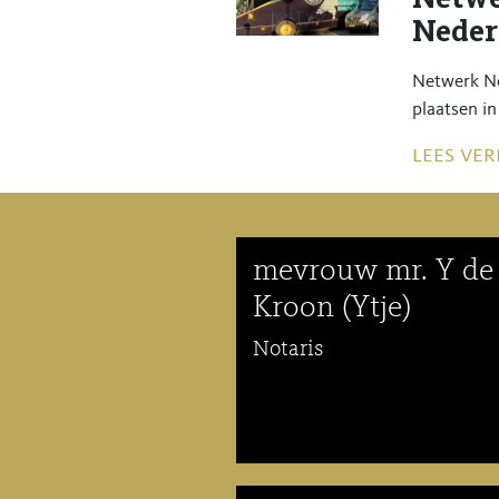
Neder
Netwerk No
plaatsen in
lees ver
mevrouw mr. Y de
Kroon (Ytje)
Notaris