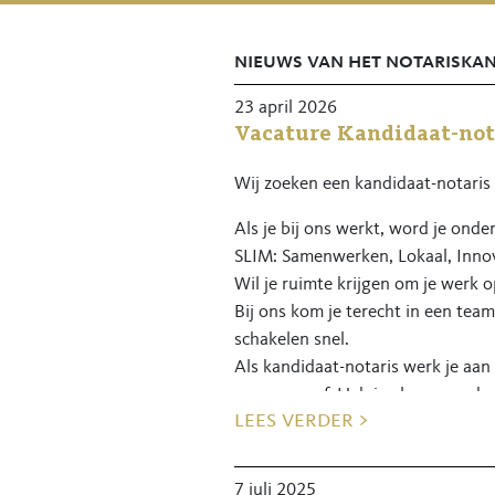
nieuws van het notariska
23 april 2026
Vacature Kandidaat-not
Wij zoeken een kandidaat-notaris
Als je bij ons werkt, word je ond
SLIM: Samenwerken, Lokaal, Inno
Wil je ruimte krijgen om je werk 
Bij ons kom je terecht in een team
schakelen snel.
Als kandidaat-notaris werk je aan 
we samen af. Heb je al een voorke
lees verder >
Wat kun je verwachten?
• Veel ruimte om je werk zelf in te
7 juli 2025