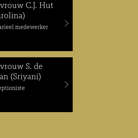
vrouw C.J. Hut
rolina)
arieel medewerker
vrouw S. de
an (Sriyani)
eptioniste