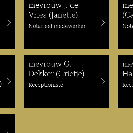
mevrouw J. de
me
Vries (Janette)
(Ca
Notarieel medewerker
Not
mevrouw G.
me
Dekker (Grietje)
Ha
)
Receptioniste
Rec