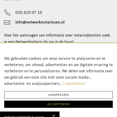
030 410 07 10
info@netwerknotarissen.nl
Voor het aanvragen van informatie over notarisdiensten zoek
je een Netwerknotaris bij jou in de buurt.
notaris vinden
We gebruiken cookies om onze service te analyseren en te
verbeteren, om inhoud, advertenties en uw digitale ervaring te
Schrijf je in voor onze nieuwsbrief!
verbeteren en te personaliseren. We delen ook informatie over
uw gebruik van onze site met onze sociale media-,
advertentie- en analysepartners.
Cookiebeleid
aanpassen
accepteren
Privacyverklaring
Cookiebeleid