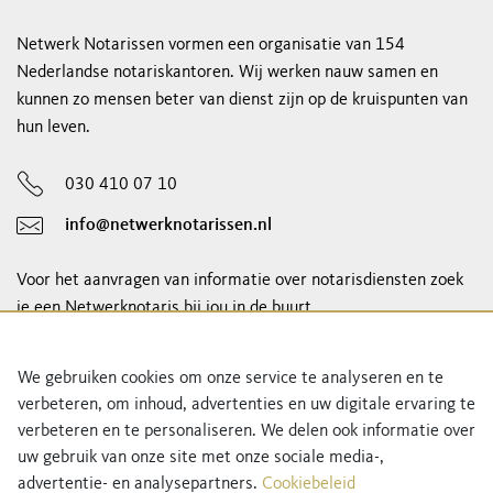
Netwerk Notarissen vormen een organisatie van 154
Nederlandse notariskantoren. Wij werken nauw samen en
kunnen zo mensen beter van dienst zijn op de kruispunten van
hun leven.
030 410 07 10
info@netwerknotarissen.nl
Voor het aanvragen van informatie over notarisdiensten zoek
je een Netwerknotaris bij jou in de buurt.
notaris vinden
We gebruiken cookies om onze service te analyseren en te
verbeteren, om inhoud, advertenties en uw digitale ervaring te
Schrijf je in voor onze nieuwsbrief!
verbeteren en te personaliseren. We delen ook informatie over
uw gebruik van onze site met onze sociale media-,
advertentie- en analysepartners.
Cookiebeleid