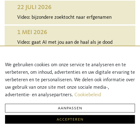
22 JULI 2026
Video: bijzondere zoektocht naar erfgenamen
1 MEI 2026
Video: gaat AI met jou aan de haal als je dood
bent?
29 APRIL 2026
We gebruiken cookies om onze service te analyseren en te
verbeteren, om inhoud, advertenties en uw digitale ervaring te
Audio: bewuste keuzes maken als je gaat trouwen
verbeteren en te personaliseren. We delen ook informatie over
uw gebruik van onze site met onze sociale media-,
MEER NIEUWS
advertentie- en analysepartners.
Cookiebeleid
aanpassen
Netwerk Notarissen Direct is een initiatief van Netwerk Notarissen, de grootste en
accepteren
sterkste notariële community van Nederland.
Meer informatie over Netwerk Notarissen vind je
hier
.