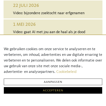
22 JULI 2026
Video: bijzondere zoektocht naar erfgenamen
1 MEI 2026
Video: gaat AI met jou aan de haal als je dood
bent?
29 APRIL 2026
We gebruiken cookies om onze service te analyseren en te
verbeteren, om inhoud, advertenties en uw digitale ervaring te
Audio: bewuste keuzes maken als je gaat trouwen
verbeteren en te personaliseren. We delen ook informatie over
uw gebruik van onze site met onze sociale media-,
MEER NIEUWS
advertentie- en analysepartners.
Cookiebeleid
aanpassen
Netwerk Notarissen Direct is een initiatief van Netwerk Notarissen, de grootste en
accepteren
sterkste notariële community van Nederland.
Meer informatie over Netwerk Notarissen vind je
hier
.