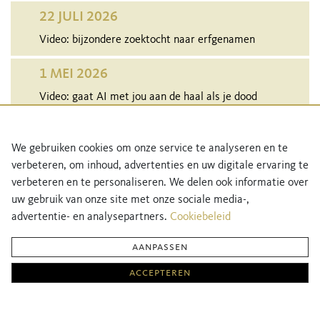
22 JULI 2026
Video: bijzondere zoektocht naar erfgenamen
1 MEI 2026
Video: gaat AI met jou aan de haal als je dood
bent?
29 APRIL 2026
We gebruiken cookies om onze service te analyseren en te
verbeteren, om inhoud, advertenties en uw digitale ervaring te
Audio: bewuste keuzes maken als je gaat trouwen
verbeteren en te personaliseren. We delen ook informatie over
uw gebruik van onze site met onze sociale media-,
MEER NIEUWS
advertentie- en analysepartners.
Cookiebeleid
aanpassen
Netwerk Notarissen Direct is een initiatief van Netwerk Notarissen, de grootste en
accepteren
sterkste notariële community van Nederland.
Meer informatie over Netwerk Notarissen vind je
hier
.