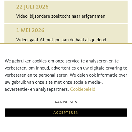
22 JULI 2026
Video: bijzondere zoektocht naar erfgenamen
1 MEI 2026
Video: gaat AI met jou aan de haal als je dood
bent?
29 APRIL 2026
We gebruiken cookies om onze service te analyseren en te
verbeteren, om inhoud, advertenties en uw digitale ervaring te
Audio: bewuste keuzes maken als je gaat trouwen
verbeteren en te personaliseren. We delen ook informatie over
uw gebruik van onze site met onze sociale media-,
MEER NIEUWS
advertentie- en analysepartners.
Cookiebeleid
aanpassen
Netwerk Notarissen Direct is een initiatief van Netwerk Notarissen, de grootste en
accepteren
sterkste notariële community van Nederland.
Meer informatie over Netwerk Notarissen vind je
hier
.